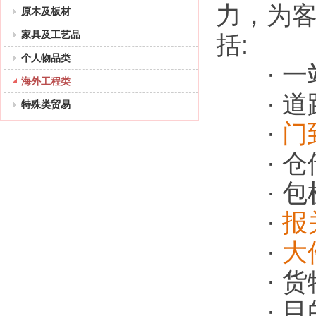
力，为
原木及板材
家具及工艺品
括:
个人物品类
· 一
海外工程类
· 道
特殊类贸易
·
门
· 仓
· 包
·
报
·
大
· 货
· 目