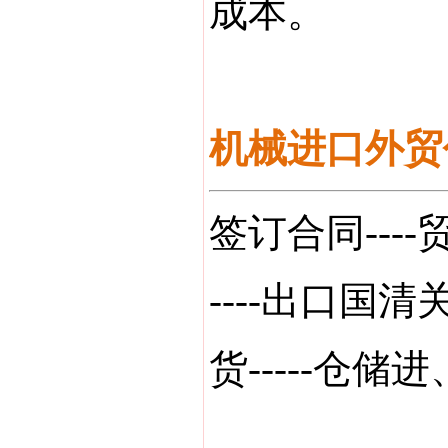
成本。
机械进口外贸
签订合同----
----出口国清关
货-----仓储